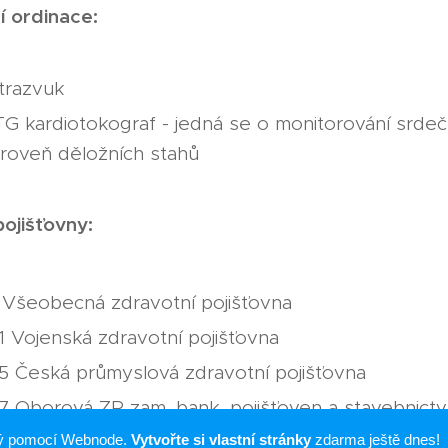
 ordinace:
trazvuk
G kardiotokograf - jedná se o monitorování srdeč
roveň děložních stahů
ojišťovny:
1 Všeobecná zdravotní pojišťovna
1 Vojenská zdravotní pojišťovna
5 Česká průmyslová zdravotní pojišťovna
7 Oborová ZP zam. bank, pojišťoven a stavebnictv
ný pomocí Webnode.
1 Zdravotní pojišťovna ministerstva vnitra
Vytvořte si vlastní stránky
zdarma ještě dnes!