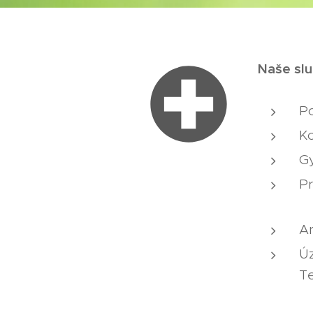
Naše slu
P
Ko
Gy
Pr
A
Ú
Te