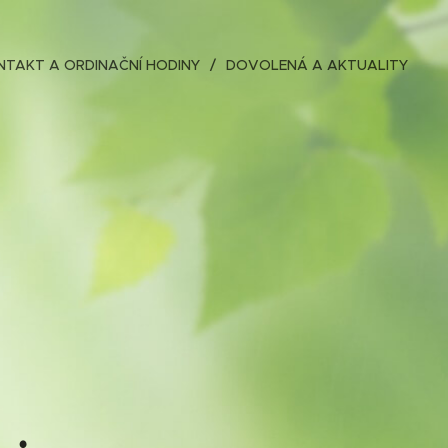
NTAKT A ORDINAČNÍ HODINY
DOVOLENÁ A AKTUALITY