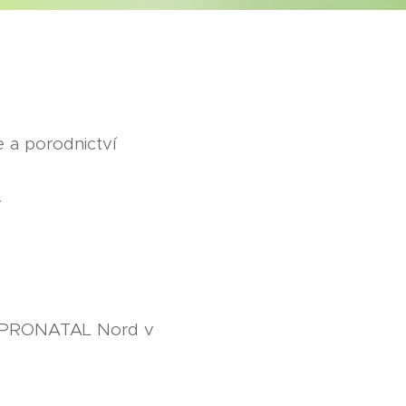
 a porodnictví
í
e PRONATAL Nord v