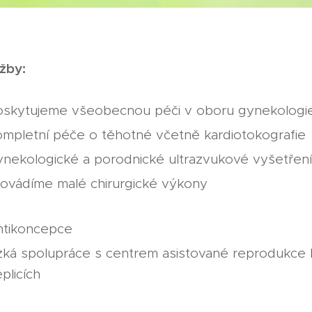
žby:
oskytujeme všeobecnou péči v oboru gynekologie
mpletní péče o těhotné včetně kardiotokografie
nekologické a porodnické ultrazvukové vyšetřen
ovádíme malé chirurgické výkony
ntikoncepce
zká spolupráce s centrem asistované reprodukc
plicích