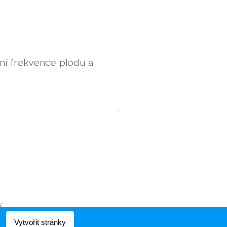
ní frekvence plodu a
í
Vytvořit stránky